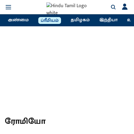
அண்மை
தமிழகம்
இந்தியா
உல
ப்ரீமியம்
ரோமியோ