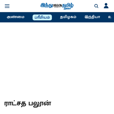
அண்மை
தமிழகம்
இந்தியா
உல
ப்ரீமியம்
ராட்சத பலூன்