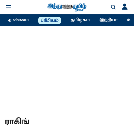
அண்மை
தமிழகம்
இந்தியா
உல
ப்ரீமியம்
ராகிங்