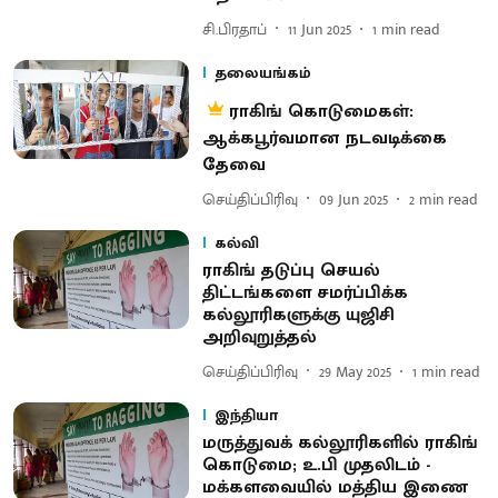
சி.பிரதாப்
11 Jun 2025
1
min read
தலையங்கம்
ராகிங் கொடுமைகள்:
ஆக்கபூர்வமான நடவடிக்கை
தேவை
செய்திப்பிரிவு
09 Jun 2025
2
min read
கல்வி
​ராகிங் தடுப்பு செயல்
திட்டங்களை சமர்ப்பிக்க
கல்லூரிகளுக்கு யுஜிசி
அறிவுறுத்தல்
செய்திப்பிரிவு
29 May 2025
1
min read
இந்தியா
மருத்துவக் கல்லூரிகளில் ராகிங்
கொடுமை; உ.பி முதலிடம் -
மக்களவையில் மத்திய இணை