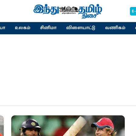
E
யா
உலகம்
சினிமா
விளையாட்டு
வணிகம்