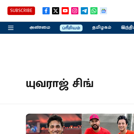
SUBSCRIBE
அண்மை
தமிழகம்
இந்தி
ப்ரீமியம்
யுவராஜ் சிங்