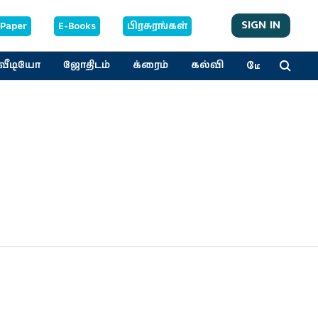
SIGN IN
-Paper
E-Books
பிரசுரங்கள்
மேலும்
வீடியோ
ஜோதிடம்
க்ரைம்
கல்வி