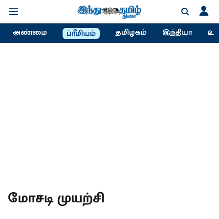
அண்மை
தமிழகம்
இந்தியா
உல
ப்ரீமியம்
மோசடி முயற்சி