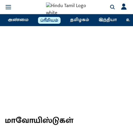
அண்மை
தமிழகம்
இந்தியா
உல
ப்ரீமியம்
மாவோயிஸ்டுகள்