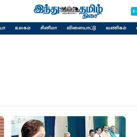
E
யா
உலகம்
சினிமா
விளையாட்டு
வணிகம்