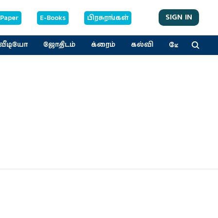
SIGN IN
-Paper
E-Books
பிரசுரங்கள்
மேலும்
வீடியோ
ஜோதிடம்
க்ரைம்
கல்வி