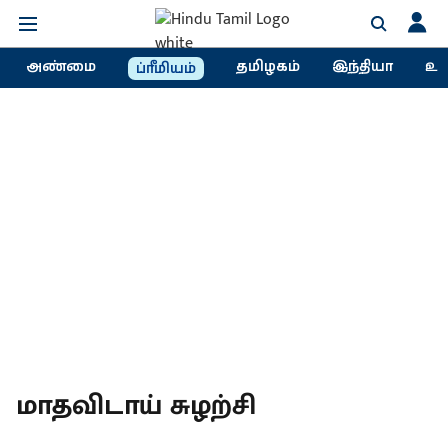
அண்மை
தமிழகம்
இந்தியா
உல
ப்ரீமியம்
மாதவிடாய் சுழற்சி