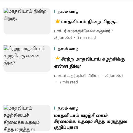
நலம் வாழ
மாதவிடாய் நின்ற பிறகு...
டாக்டர் சு.முத்துச்செல்லக்குமார்
28 Jun 2025
3
min read
நலம் வாழ
சீரற்ற மாதவிடாய் சுழற்சிக்கு
என்ன தீர்வு?
டாக்டர் க.தர்ஷினி பிரியா
29 Jun 2024
3
min read
நலம் வாழ
மாதவிடாய் சுழற்சியைச்
சீரமைக்க உதவும் சித்த மருத்துவ
குறிப்புகள்