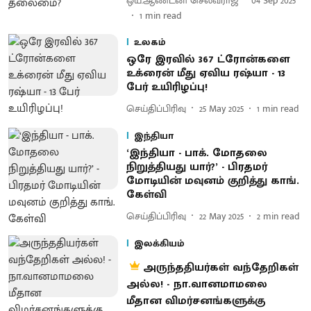
ஒய்.ஆண்டனி செல்வராஜ்
04 Sep 2025
1
min read
உலகம்
ஒரே இரவில் 367 ட்ரோன்களை
உக்ரைன் மீது ஏவிய ரஷ்யா - 13
பேர் உயிரிழப்பு!
செய்திப்பிரிவு
25 May 2025
1
min read
இந்தியா
‘இந்தியா - பாக். மோதலை
நிறுத்தியது யார்?’ - பிரதமர்
மோடியின் மவுனம் குறித்து காங்.
கேள்வி
செய்திப்பிரிவு
22 May 2025
2
min read
இலக்கியம்
அருந்ததியர்கள் வந்தேறிகள்
அல்ல! - நா.வானமாமலை
மீதான விமர்சனங்களுக்கு