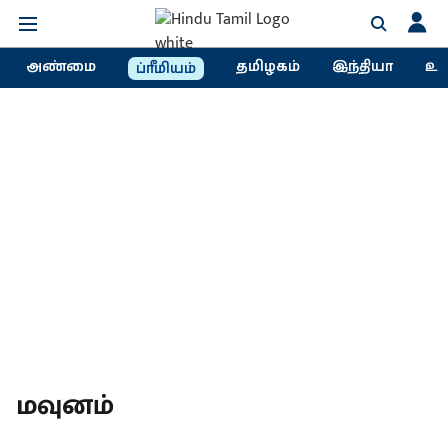
அண்மை
தமிழகம்
இந்தியா
உல
ப்ரீமியம்
மவுனம்