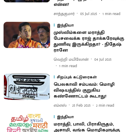
என்ன?
சாந்தகுமார்
05 Jul 2025
1
min read
இந்தியா
முஸ்லிம்களை மராத்தி
பேசவைக்க ராஜ் தாக்கரேவுக்கு
துணிவு இருக்கிறதா? - நிதேஷ்
ரானே
வெற்றி மயிலோன்
04 Jul 2025
1
min read
சிறப்புக் கட்டுரைகள்
பெலகாவி சம்பவம்: மொழி
விஷயத்தில் குறுகிய
கண்ணோட்டம் கூடாது!
எம்எஸ்
25 Feb 2025
2
min read
இந்தியா
மராத்தி, பாலி, பிராகிருதம்,
அசாமி, வங்க மொழிகளுக்கு