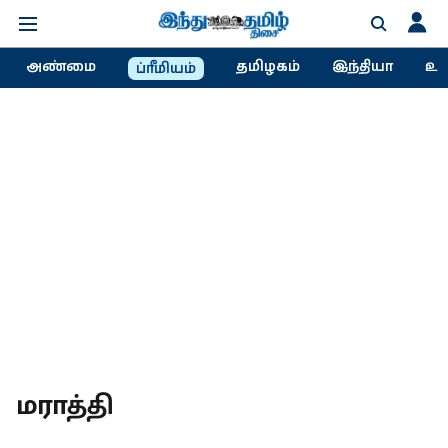
அண்மை
தமிழகம்
இந்தியா
உல
ப்ரீமியம்
மராத்தி