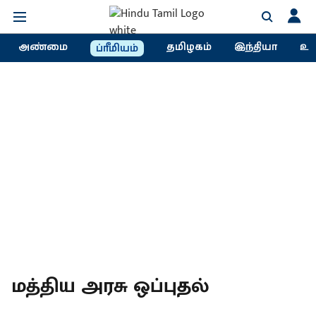
அண்மை
தமிழகம்
இந்தியா
உல
ப்ரீமியம்
மத்திய அரசு ஒப்புதல்