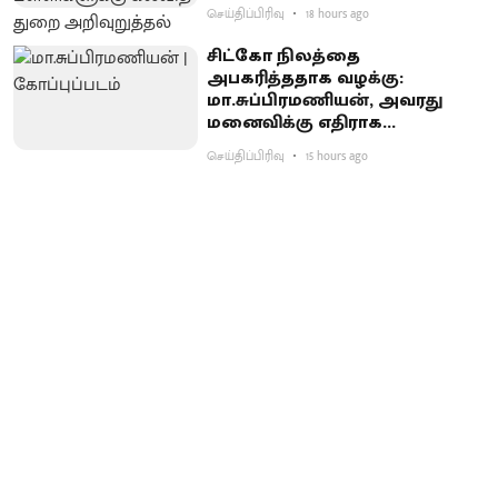
செய்திப்பிரிவு
18 hours ago
சிட்கோ நிலத்தை
அபகரித்ததாக வழக்கு:
மா.சுப்பிரமணியன், அவரது
மனைவிக்கு எதிராக
குற்றச்சாட்டு பதிவு
செய்திப்பிரிவு
15 hours ago