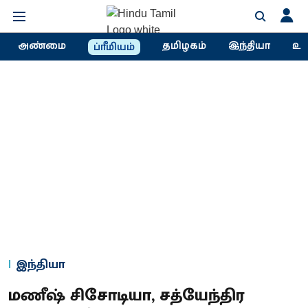
அண்மை
தமிழகம்
இந்தியா
உல
ப்ரீமியம்
இந்தியா
மணீஷ் சிசோடியா, சத்யேந்திர