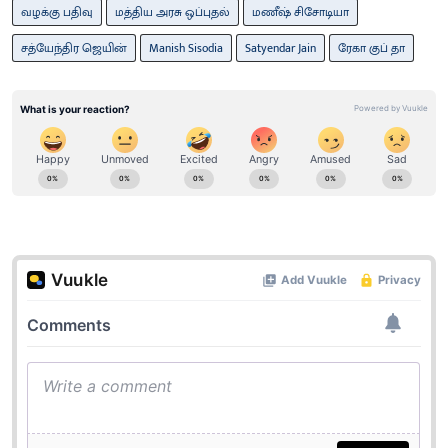
வழக்கு பதிவு
மத்திய அரசு ஒப்புதல்
மணீஷ் சிசோடியா
சத்யேந்திர ஜெயின்
Manish Sisodia
Satyendar Jain
ரேகா குப் தா