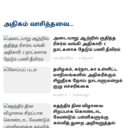
அதிகம் வாசித்தவை...
அடையாறு ஆற்றில் குதித்த
ரிசர்வ் வங்கி அதிகாரி: 2
நாட்களாக தேடும் பணி தீவிரம்
செய்திப்பிரிவு
07 Aug 2026
தமிழகம், கர்நாடகா உள்ளிட்ட
மாநிலங்களில் அதிகரிக்கும்
சிறுநீரக நோய்: நாடாளுமன்றக்
குழு எச்சரிக்கை
டெக்ஸ்டர்
20 hours ago
சுதந்திர தின விழாவை
சிறப்பாக கொண்டாட
வேண்டும்: பள்ளிகளுக்கு
கல்வித் துறை அறிவுறுத்தல்