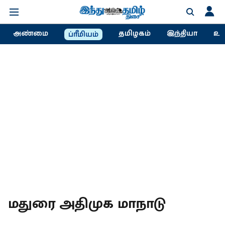
அண்மை
தமிழகம்
இந்தியா
உல
ப்ரீமியம்
மதுரை அதிமுக மாநாடு