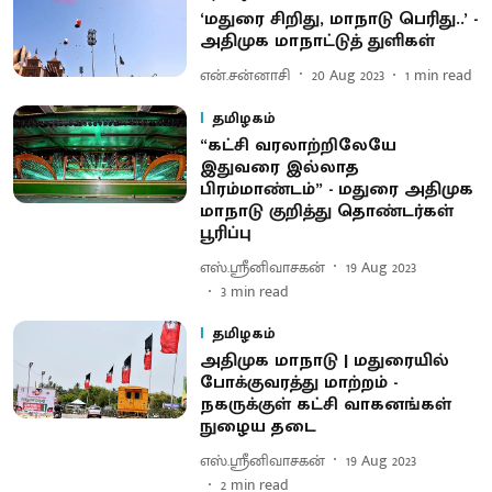
‘மதுரை சிறிது, மாநாடு பெரிது..’ -
அதிமுக மாநாட்டுத் துளிகள்
என்.சன்னாசி
20 Aug 2023
1
min read
தமிழகம்
“கட்சி வரலாற்றிலேயே
இதுவரை இல்லாத
பிரம்மாண்டம்” - மதுரை அதிமுக
மாநாடு குறித்து தொண்டர்கள்
பூரிப்பு
எஸ்.ஸ்ரீனிவாசகன்
19 Aug 2023
3
min read
தமிழகம்
அதிமுக மாநாடு | மதுரையில்
போக்குவரத்து மாற்றம் -
நகருக்குள் கட்சி வாகனங்கள்
நுழைய தடை
எஸ்.ஸ்ரீனிவாசகன்
19 Aug 2023
2
min read