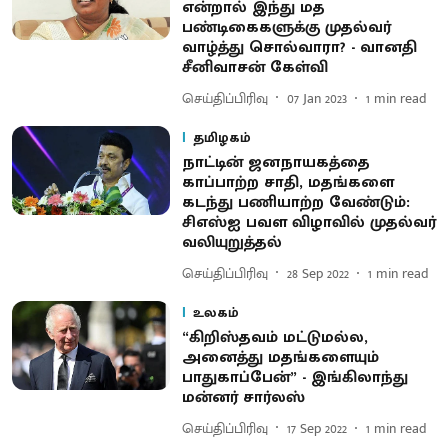
என்றால் இந்து மத
பண்டிகைகளுக்கு முதல்வர்
வாழ்த்து சொல்வாரா? - வானதி
சீனிவாசன் கேள்வி
செய்திப்பிரிவு
07 Jan 2023
1
min read
தமிழகம்
நாட்டின் ஜனநாயகத்தை
காப்பாற்ற சாதி, மதங்களை
கடந்து பணியாற்ற வேண்டும்:
சிஎஸ்ஐ பவள விழாவில் முதல்வர்
வலியுறுத்தல்
செய்திப்பிரிவு
28 Sep 2022
1
min read
உலகம்
“கிறிஸ்தவம் மட்டுமல்ல,
அனைத்து மதங்களையும்
பாதுகாப்பேன்” - இங்கிலாந்து
மன்னர் சார்லஸ்
செய்திப்பிரிவு
17 Sep 2022
1
min read