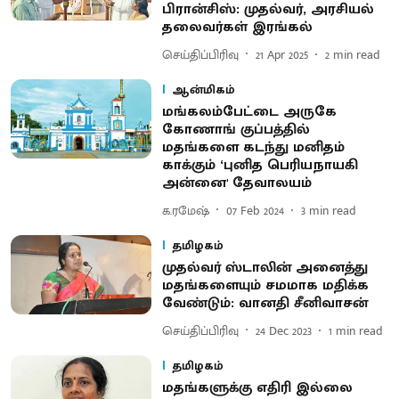
பிரான்சிஸ்: முதல்வர், அரசியல்
தலைவர்கள் இரங்கல்
செய்திப்பிரிவு
21 Apr 2025
2
min read
ஆன்மிகம்
மங்கலம்பேட்டை அருகே
கோணாங் குப்பத்தில்
மதங்களை கடந்து மனிதம்
காக்கும் ‘புனித பெரியநாயகி
அன்னை' தேவாலயம்
க.ரமேஷ்
07 Feb 2024
3
min read
தமிழகம்
முதல்வர் ஸ்டாலின் அனைத்து
மதங்களையும் சமமாக மதிக்க
வேண்டும்: வானதி சீனிவாசன்
செய்திப்பிரிவு
24 Dec 2023
1
min read
தமிழகம்
மதங்களுக்கு எதிரி இல்லை