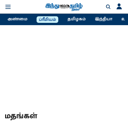
அண்மை
தமிழகம்
இந்தியா
உல
ப்ரீமியம்
மதங்கள்