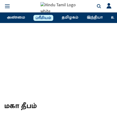
அண்மை
தமிழகம்
இந்தியா
உல
ப்ரீமியம்
மகா தீபம்