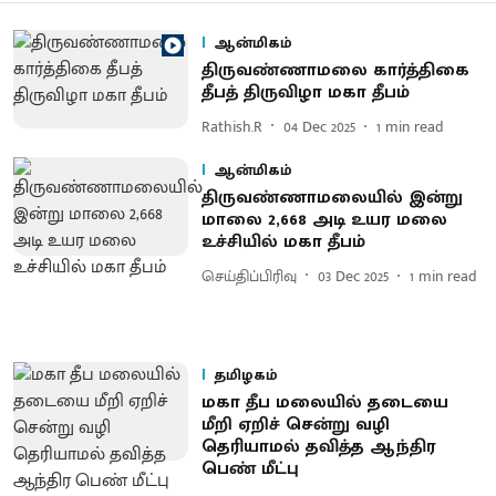
ஆன்மிகம்
திருவண்ணாமலை கார்த்திகை
தீபத் திருவிழா மகா தீபம்
Rathish.R
04 Dec 2025
1
min read
ஆன்மிகம்
திருவண்ணாமலையில் இன்று
மாலை 2,668 அடி உயர மலை
உச்சியில் மகா தீபம்
செய்திப்பிரிவு
03 Dec 2025
1
min read
தமிழகம்
மகா தீப மலையில் தடையை
மீறி ஏறிச் சென்று வழி
தெரியாமல் தவித்த ஆந்திர
பெண் மீட்பு