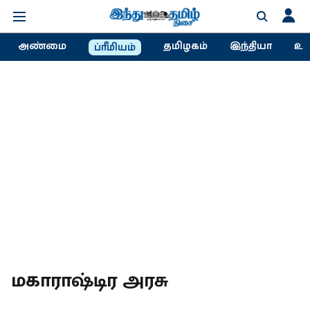
அண்மை
தமிழகம்
இந்தியா
உல
ப்ரீமியம்
மகாராஷ்டிர அரசு