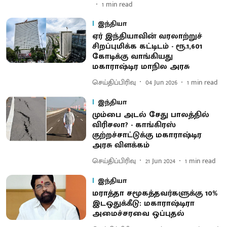
1
min read
இந்தியா
ஏர் இந்தியாவின் வரலாற்றுச்
சிறப்புமிக்க கட்டிடம் - ரூ.1,601
கோடிக்கு வாங்கியது
மகாராஷ்டிர மாநில அரசு
செய்திப்பிரிவு
04 Jun 2026
1
min read
இந்தியா
மும்பை அடல் சேது பாலத்தில்
விரிசலா? - காங்கிரஸ்
குற்றச்சாட்டுக்கு மகாராஷ்டிர
அரசு விளக்கம்
செய்திப்பிரிவு
21 Jun 2024
1
min read
இந்தியா
மராத்தா சமூகத்தவர்களுக்கு 10%
இடஒதுக்கீடு: மகாராஷ்டிரா
அமைச்சரவை ஒப்புதல்