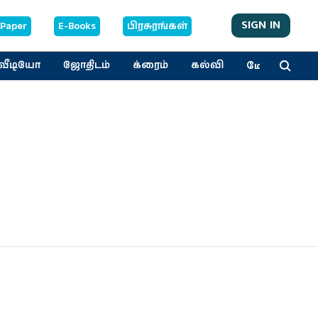
SIGN IN
-Paper
E-Books
பிரசுரங்கள்
மேலும்
வீடியோ
ஜோதிடம்
க்ரைம்
கல்வி