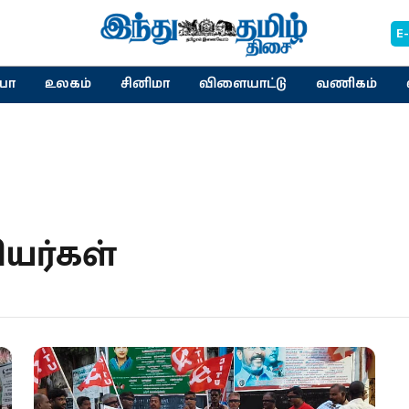
E
யா
உலகம்
சினிமா
விளையாட்டு
வணிகம்
யர்கள்