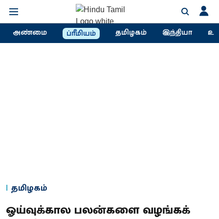
அண்மை
தமிழகம்
இந்தியா
உல
ப்ரீமியம்
தமிழகம்
ஓய்வுக்கால பலன்களை வழங்கக்