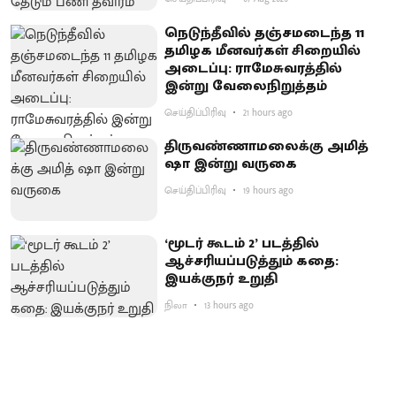
நெடுந்தீவில் தஞ்சமடைந்த 11
தமிழக மீனவர்கள் சிறையில்
அடைப்பு: ராமேசுவரத்தில்
இன்று வேலைநிறுத்தம்
செய்திப்பிரிவு
21 hours ago
திருவண்ணாமலைக்கு அமித்
ஷா இன்று வருகை
செய்திப்பிரிவு
19 hours ago
‘மூடர் கூடம் 2’ படத்தில்
ஆச்சரியப்படுத்​தும் கதை:
இயக்குநர் உறுதி
நிலா
13 hours ago