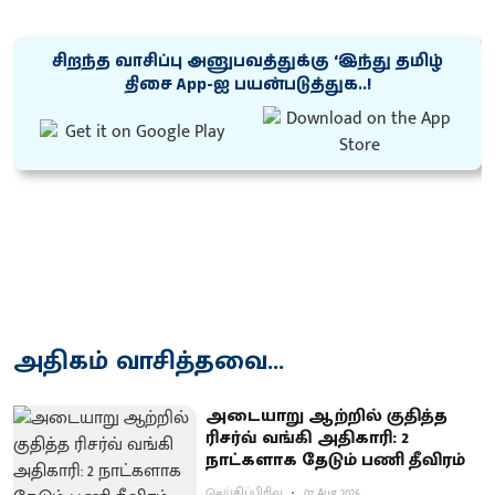
சிறந்த வாசிப்பு அனுபவத்துக்கு ‘இந்து தமிழ்
திசை App-ஐ பயன்படுத்துக..!
அதிகம் வாசித்தவை...
அடையாறு ஆற்றில் குதித்த
ரிசர்வ் வங்கி அதிகாரி: 2
நாட்களாக தேடும் பணி தீவிரம்
செய்திப்பிரிவு
07 Aug 2026