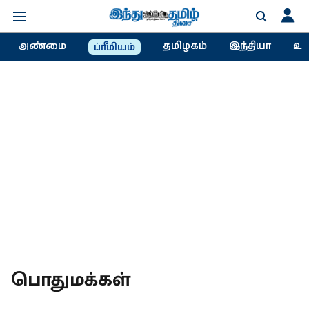
அண்மை
தமிழகம்
இந்தியா
உல
ப்ரீமியம்
பொதுமக்கள்