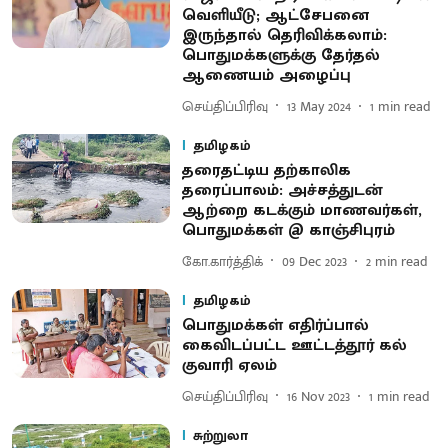
வெளியீடு; ஆட்சேபனை
இருந்தால் தெரிவிக்கலாம்:
பொதுமக்களுக்கு தேர்தல்
ஆணையம் அழைப்பு
செய்திப்பிரிவு
13 May 2024
1
min read
தமிழகம்
தரைதட்டிய தற்காலிக
தரைப்பாலம்: அச்சத்துடன்
ஆற்றை கடக்கும் மாணவர்கள்,
பொதுமக்கள் @ காஞ்சிபுரம்
கோ.கார்த்திக்
09 Dec 2023
2
min read
தமிழகம்
பொதுமக்கள் எதிர்ப்பால்
கைவிடப்பட்ட ஊட்டத்தூர் கல்
குவாரி ஏலம்
செய்திப்பிரிவு
16 Nov 2023
1
min read
சுற்றுலா