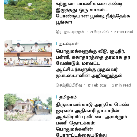
சுற்றுலா பயணிகளை சுண்டி
இழுத்தது ஒரு காலம்...
போண்டியான பூண்டி நீர்த்தேக்க
பூங்கா!
இரா.நாகராஜன்
21 Sep 2023
2
min read
நடப்புகள்
பொதுமக்களுக்கு வீடு, குடிநீர்,
பள்ளி, சுகாதாரத்தை தரமாக தர
வேண்டும்: மாவட்ட
ஆட்சியர்களுக்கு முதல்வர்
மு.க.ஸ்டாலின் அறிவுறுத்தல்
செய்திப்பிரிவு
17 Feb 2023
2
min read
தமிழகம்
திருவாலங்காடு அருகே பெண்
ஐஏஎஸ் அதிகாரி தாயாரின்
ஆக்கிரமிப்பு வீட்டை அகற்றும்
பணி தொடக்கம்:
பொதுமக்களின்
போராட்டத்தையடுத்து