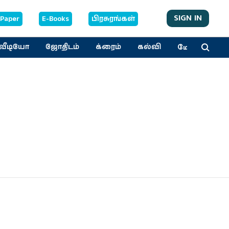
SIGN IN
-Paper
E-Books
பிரசுரங்கள்
மேலும்
வீடியோ
ஜோதிடம்
க்ரைம்
கல்வி