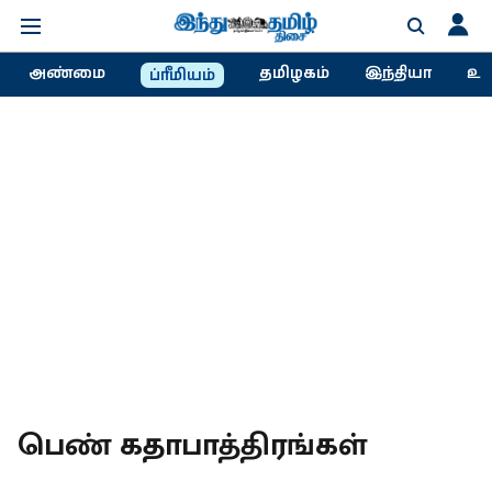
அண்மை
தமிழகம்
இந்தியா
உல
ப்ரீமியம்
பெண் கதாபாத்திரங்கள்