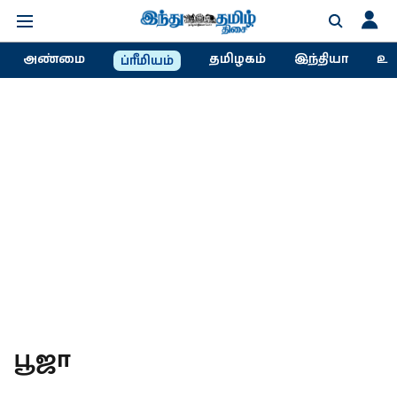
அண்மை
தமிழகம்
இந்தியா
உல
ப்ரீமியம்
பூஜா