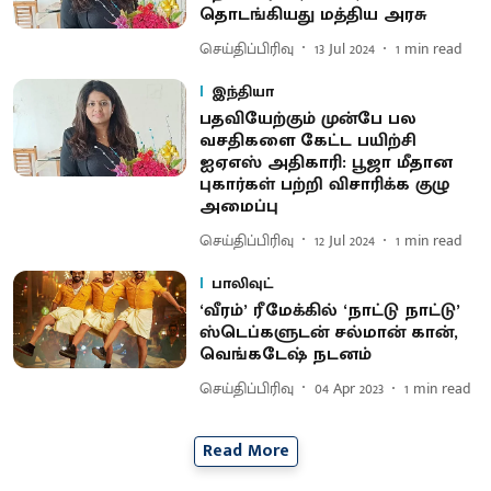
தொடங்கியது மத்திய அரசு
செய்திப்பிரிவு
13 Jul 2024
1
min read
இந்தியா
பதவியேற்கும் முன்பே பல
வசதிகளை கேட்ட பயிற்சி
ஐஏஎஸ் அதிகாரி: பூஜா மீதான
புகார்கள் பற்றி விசாரிக்க குழு
அமைப்பு
செய்திப்பிரிவு
12 Jul 2024
1
min read
பாலிவுட்
‘வீரம்’ ரீமேக்கில் ‘நாட்டு நாட்டு’
ஸ்டெப்களுடன் சல்மான் கான்,
வெங்கடேஷ் நடனம்
செய்திப்பிரிவு
04 Apr 2023
1
min read
Read More