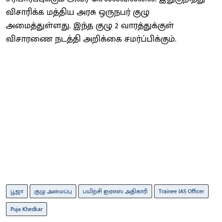
விசாரிக்க மத்திய அரசு ஒருநபர் குழு
அமைத்துள்ளது. இந்த குழு 2 வாரத்துக்குள்
விசாரணை நடத்தி அறிக்கை சமர்ப்பிக்கும்.
பூஜா
குழு அமைப்பு
பயிற்சி ஐஏஎஸ் அதிகாரி
Trainee IAS Officer
Puja Khedkar