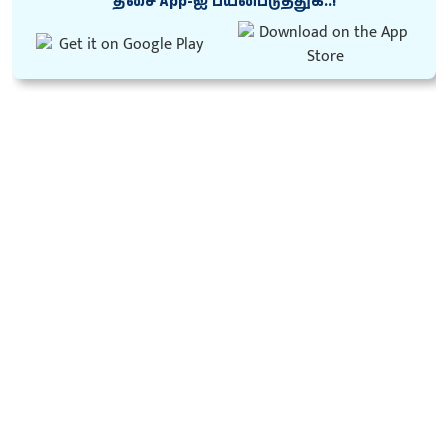
திசை App-ஐ பயன்படுத்துக..!