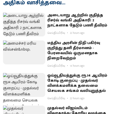
அதிகம் வாசித்தவை...
அடையாறு ஆற்றில் குதித்த
ரிசர்வ் வங்கி அதிகாரி: 2
நாட்களாக தேடும் பணி தீவிரம்
செய்திப்பிரிவு
22 hours ago
மத்திய அரசின் நிதி பகிர்வு
குறித்து தனி தீர்மானம் -
பேரவையில் ஒருமனதாக
நிறைவேற்றம்
செய்திப்பிரிவு
14 hours ago
ஓய்வூதியத்துக்கு ரூ.14 ஆயிரம்
கோடி குறைப்பு - முதல்வர்
விளக்கமளிக்க தலைமை
செயலக சங்கம் வலியுறுத்தல்
செய்திப்பிரிவு
22 hours ago
முதல்வர் விஜய்யிடம்
விவாகரத்து கோரிய வழக்கை