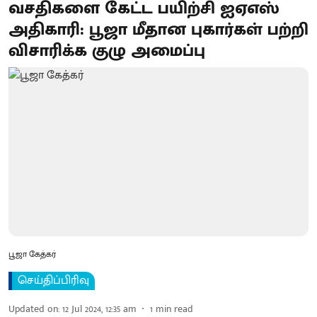
வசதிகளை கேட்ட பயிற்சி ஐஏஎஸ்
அதிகாரி: பூஜா மீதான புகார்கள் பற்றி
விசாரிக்க குழு அமைப்பு
பூஜா கேத்கர்
செய்திப்பிரிவு
Updated on
:
12 Jul 2024, 12:35 am
1
min read