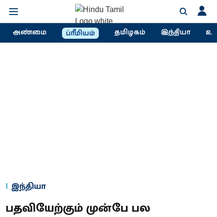
அண்மை
தமிழகம்
இந்தியா
உல
ப்ரீமியம்
இந்தியா
பதவியேற்கும் முன்பே பல