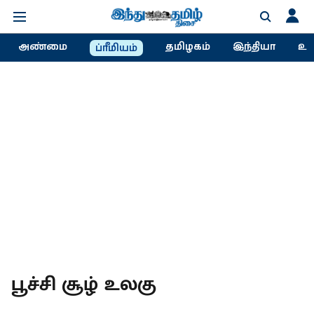
அண்மை
தமிழகம்
இந்தியா
உல
ப்ரீமியம்
பூச்சி சூழ் உலகு