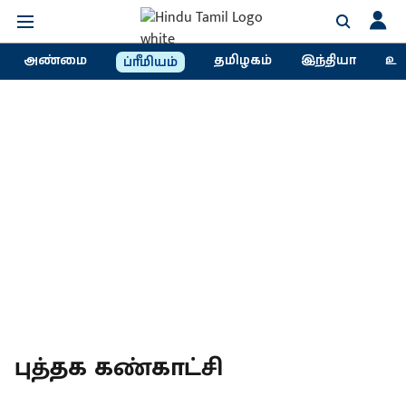
அண்மை
தமிழகம்
இந்தியா
உல
ப்ரீமியம்
புத்தக கண்காட்சி