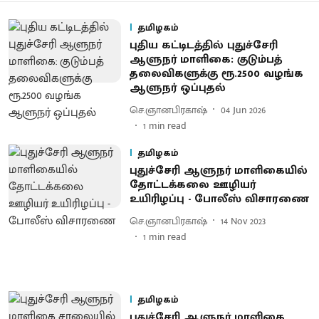
தமிழகம்
புதிய கட்டிடத்தில் புதுச்சேரி
ஆளுநர் மாளிகை: குடும்பத்
தலைவிகளுக்கு ரூ.2500 வழங்க
ஆளுநர் ஒப்புதல்
செ.ஞானபிரகாஷ்
04 Jun 2026
1
min read
தமிழகம்
புதுச்சேரி ஆளுநர் மாளிகையில்
தோட்டக்கலை ஊழியர்
உயிரிழப்பு - போலீஸ் விசாரணை
செ.ஞானபிரகாஷ்
14 Nov 2023
1
min read
தமிழகம்
புதுச்சேரி ஆளுநர் மாளிகை