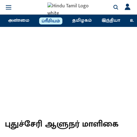
அண்மை
தமிழகம்
இந்தியா
உல
ப்ரீமியம்
புதுச்சேரி ஆளுநர் மாளிகை