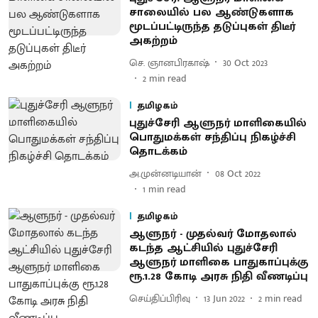
சாலையில் பல ஆண்டுகளாக
மூடப்பட்டிருந்த தடுப்புகள் திடீர்
அகற்றம்
செ. ஞானபிரகாஷ்
30 Oct 2023
2
min read
தமிழகம்
புதுச்சேரி ஆளுநர் மாளிகையில்
பொதுமக்கள் சந்திப்பு நிகழ்ச்சி
தொடக்கம்
அ.முன்னடியான்
08 Oct 2022
1
min read
தமிழகம்
ஆளுநர் - முதல்வர் மோதலால்
கடந்த ஆட்சியில் புதுச்சேரி
ஆளுநர் மாளிகை பாதுகாப்புக்கு
ரூ.1.28 கோடி அரசு நிதி வீணடிப்பு
செய்திப்பிரிவு
13 Jun 2022
2
min read