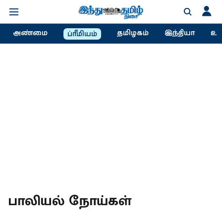
அண்மை
தமிழகம்
இந்தியா
உல
ப்ரீமியம்
பாலியல் நோய்கள்