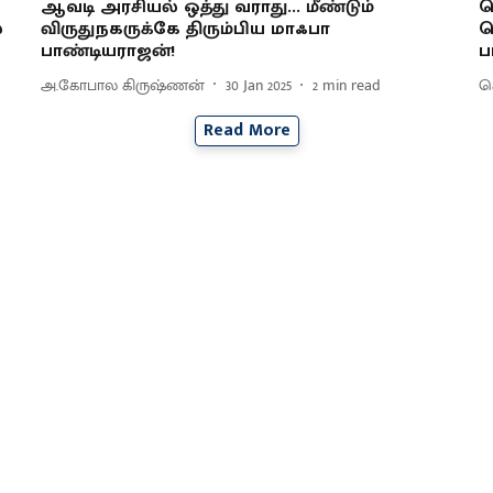
ஆவடி அரசியல் ஒத்து வராது... மீண்டும்
ஜ
்
விருதுநகருக்கே திரும்பிய மாஃபா
க
பாண்டியராஜன்!
ப
அ.கோபால கிருஷ்ணன்
30 Jan 2025
2
min read
செ
Read More