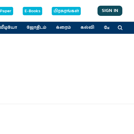
SIGN IN
-Paper
E-Books
பிரசுரங்கள்
மேலும்
வீடியோ
ஜோதிடம்
க்ரைம்
கல்வி