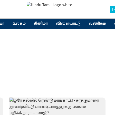
E
யா
உலகம்
சினிமா
விளையாட்டு
வணிகம்