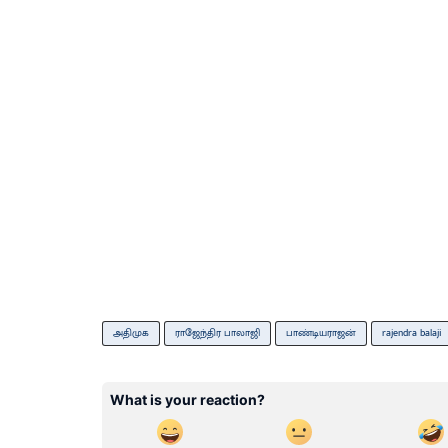
அதிமுக
ராஜேந்திர பாலாஜி
பாண்டியராஜன்
rajendra balaji