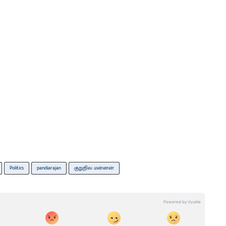
Politics
pandiarajan
குறுநில மன்னன்