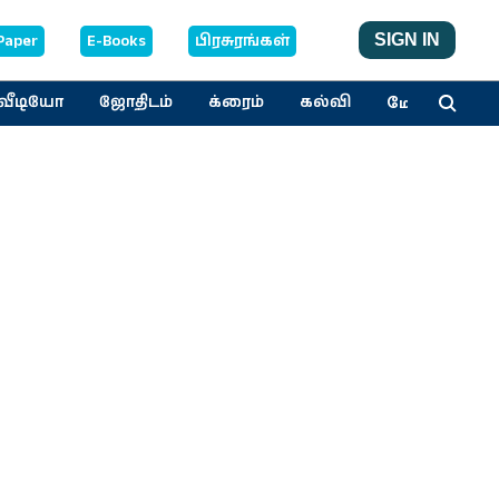
Paper
E-Books
பிரசுரங்கள்
SIGN IN
மேலும்
வீடியோ
ஜோதிடம்
க்ரைம்
கல்வி