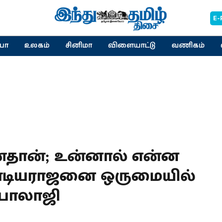
E-
யா
உலகம்
சினிமா
விளையாட்டு
வணிகம்
்தான்; உன்னால் என்ன
பாண்டியராஜனை ஒருமையில்
 பாலாஜி