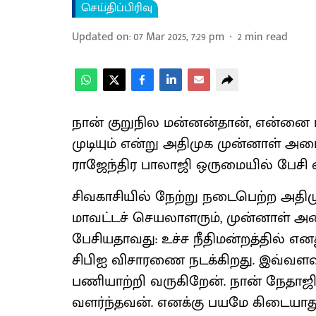
செய்திப்பிரிவு
Updated on
:
07 Mar 2025, 7:29 pm
2
min read
நான் குறுநில மன்னன்தான், என்னை ம
முடியும் என்று அதிமுக முன்னாள் அ
ராஜேந்திர பாலாஜி ஒருமையில் பேசி விம
சிவகாசியில் நேற்று நடைபெற்ற அதிம
மாவட்டச் செயலாளரும், முன்னாள் அம
பேசியதாவது: உச்ச நீதிமன்றத்தில் என
சிபிஐ விசாரணை நடக்கிறது. இவ்வளவு ப
பணியாற்றி வருகிறேன். நான் நேதாஜி,
வளர்ந்தவன். எனக்கு பயமே கிடையாது