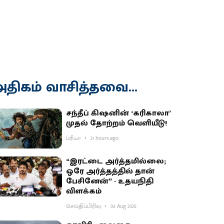
திகம் வாசித்தவை...
சந்தீப் கிஷனின் ‘கரிகாலா’
முதல் தோற்றம் வெளியீடு!
ப்ரியா
21 hours ago
“இரட்டை அர்த்தமில்லை;
ஒரே அர்த்தத்தில் தான்
பேசினேன்” - உதயநிதி
விளக்கம்
செய்திப்பிரிவு
04 Aug 2026