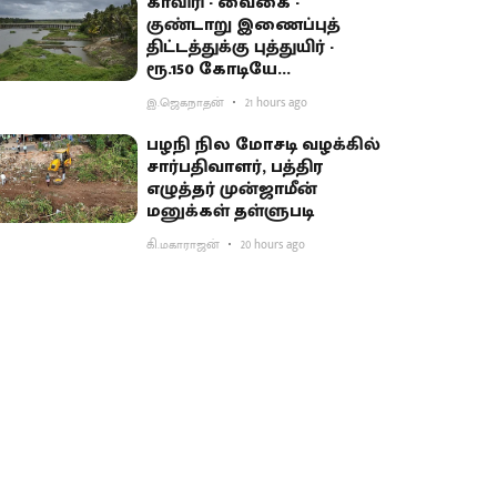
காவிரி - வைகை -
குண்டாறு இணைப்புத்
திட்டத்துக்கு புத்துயிர் -
ரூ.150 கோடியே
ஒதுக்கியதால் விவசாயிகள்
இ.ஜெகநாதன்
21 hours ago
ஏமாற்றம்
பழநி நில மோசடி வழக்கில்
சார்பதிவாளர், பத்திர
எழுத்தர் முன்ஜாமீன்
மனுக்கள் தள்ளுபடி
கி.மகாராஜன்
20 hours ago