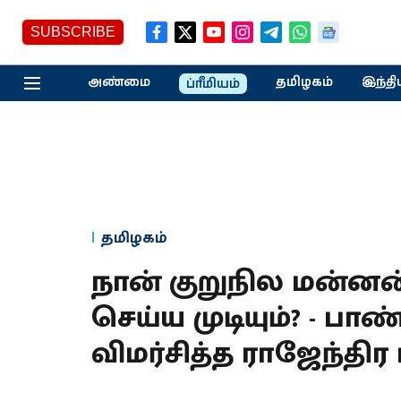
SUBSCRIBE
அண்மை
தமிழகம்
இந்தி
ப்ரீமியம்
தமிழகம்
நான் குறுநில மன்னன
செய்ய முடியும்? - 
விமர்சித்த ராஜேந்திர