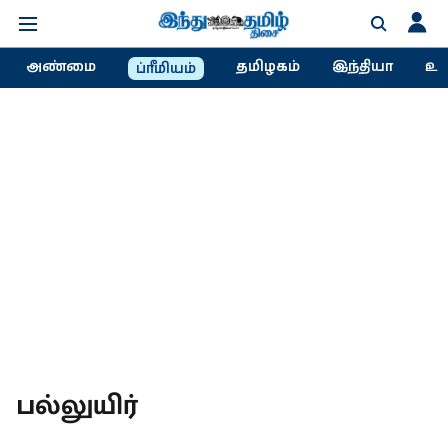
அண்மை
தமிழகம்
இந்தியா
உல
ப்ரீமியம்
பல்லுயிர்