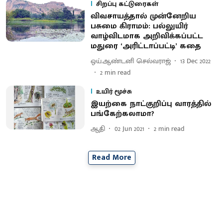
சிறப்பு கட்டுரைகள்
விவசாயத்தால் முன்னேறிய
பசுமை கிராமம்: பல்லுயிர்
வாழ்விடமாக அறிவிக்கப்பட்ட
மதுரை ‘அரிட்டாப்பட்டி’ கதை
ஒய்.ஆண்டனி செல்வராஜ்
13 Dec 2022
2
min read
உயிர் மூச்சு
இயற்கை நாட்குறிப்பு வாரத்தில்
பங்கேற்கலாமா?
ஆதி
02 Jun 2021
2
min read
Read More