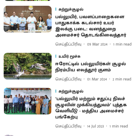
சுற்றுச்சூழல்
பல்லுயிர், பவளப்பாறைகளை
பாதுகாக்க கடல்சார் உயர்
இலக்கு படை: வனத்துறை
அமைச்சர் தொடங்கிவைத்தார்
செய்திப்பிரிவு
09 Mar 2024
1
min read
உயிர் மூச்சு
ஈரோட்டில் பல்லுயிர்கள் சூழல்
நிரம்பிய எலத்தூர் குளம்
செய்திப்பிரிவு
01 Mar 2024
2
min read
சுற்றுச்சூழல்
‘பல்லுயிர் மற்றும் சதுப்பு நிலச்
சூழலின் முக்கியத்துவம்’ புத்தக
வெளியீடு - மத்திய அமைச்சர்
பங்கேற்பு
செய்திப்பிரிவு
14 Jul 2023
1
min read