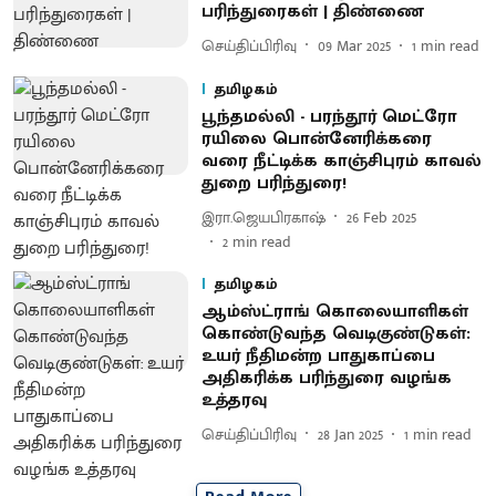
பரிந்துரைகள் | திண்ணை
செய்திப்பிரிவு
09 Mar 2025
1
min read
தமிழகம்
பூந்தமல்லி - பரந்தூர் மெட்ரோ
ரயிலை பொன்னேரிக்கரை
வரை நீட்டிக்க காஞ்சிபுரம் காவல்
துறை பரிந்துரை!
இரா.ஜெயபிரகாஷ்
26 Feb 2025
2
min read
தமிழகம்
ஆம்ஸ்ட்ராங் கொலையாளிகள்
கொண்டுவந்த வெடிகுண்டுகள்:
உயர் நீதிமன்ற பாதுகாப்பை
அதிகரிக்க பரிந்துரை வழங்க
உத்தரவு
செய்திப்பிரிவு
28 Jan 2025
1
min read