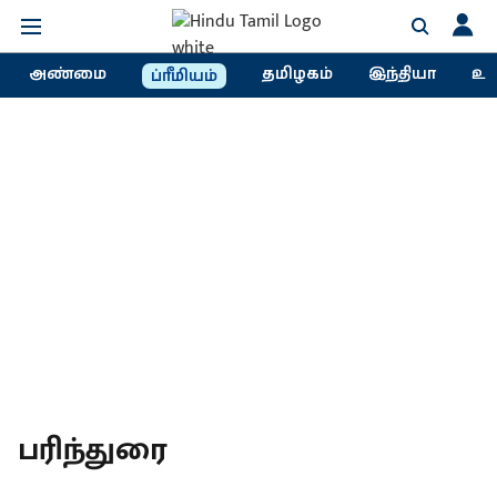
அண்மை
தமிழகம்
இந்தியா
உல
ப்ரீமியம்
பரிந்துரை