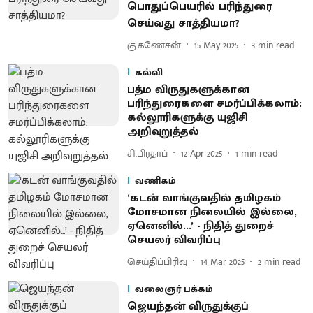
பொதுப்பெயரில் பரிந்துரை
செய்வது சாத்தியமா?
கு.கணேசன்
15 May 2025
3
min read
கல்வி
பத்ம விருதுகளுக்கான
பரிந்துரைகளை சமர்ப்பிக்கலாம்:
கல்லூரிகளுக்கு யுஜிசி
அறிவுறுத்தல்
சி.பிரதாப்
12 Apr 2025
1
min read
வணிகம்
‘கடன் வாங்குவதில் தமிழகம்
மோசமான நிலையில் இல்லை,
ஏனெனில்...’ - நிதித் துறைச்
செயலர் விவரிப்பு
செய்திப்பிரிவு
14 Mar 2025
2
min read
வலைஞர் பக்கம்
ஜெயந்தன் விருதுக்குப்