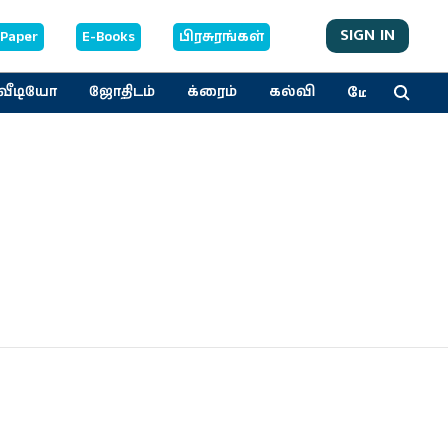
SIGN IN
-Paper
E-Books
பிரசுரங்கள்
மேலும்
வீடியோ
ஜோதிடம்
க்ரைம்
கல்வி