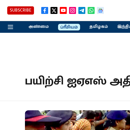
SUBSCRIBE
அண்மை
தமிழகம்
இந்தி
ப்ரீமியம்
பயிற்சி ஐஏஎஸ் அத