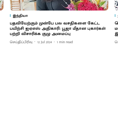
இந்தியா
பதவியேற்கும் முன்பே பல வசதிகளை கேட்ட
ச
பயிற்சி ஐஏஎஸ் அதிகாரி: பூஜா மீதான புகார்கள்
ம
பற்றி விசாரிக்க குழு அமைப்பு
இ
செய்திப்பிரிவு
12 Jul 2024
1
min read
செ