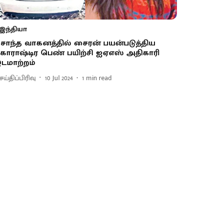
இந்தியா
ொந்த வாகனத்தில் சைரன் பயன்படுத்திய
காராஷ்டிர பெண் பயிற்சி ஐஏஎஸ் அதிகாரி
டமாற்றம்
ய்திப்பிரிவு
10 Jul 2024
1
min read