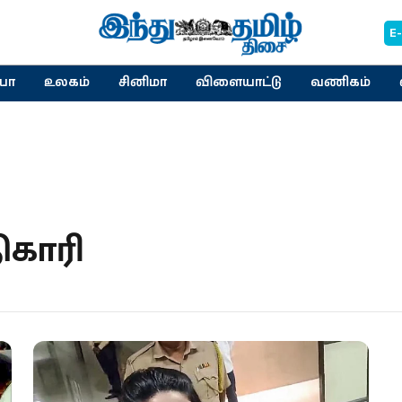
E
யா
உலகம்
சினிமா
விளையாட்டு
வணிகம்
ிகாரி