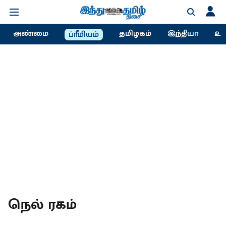
அண்மை
தமிழகம்
இந்தியா
உல
ப்ரீமியம்
நெல் ரகம்