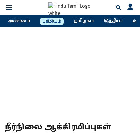
அண்மை
தமிழகம்
இந்தியா
உல
ப்ரீமியம்
நீர்நிலை ஆக்கிரமிப்புகள்