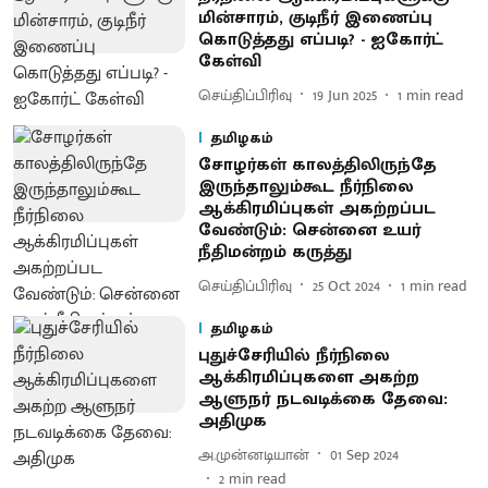
மின்சாரம், குடிநீர் இணைப்பு
கொடுத்தது எப்படி? - ஐகோர்ட்
கேள்வி
செய்திப்பிரிவு
19 Jun 2025
1
min read
தமிழகம்
சோழர்கள் காலத்திலிருந்தே
இருந்தாலும்கூட நீர்நிலை
ஆக்கிரமிப்புகள் அகற்றப்பட
வேண்டும்: சென்னை உயர்
நீதிமன்றம் கருத்து
செய்திப்பிரிவு
25 Oct 2024
1
min read
தமிழகம்
புதுச்சேரியில் நீர்நிலை
ஆக்கிரமிப்புகளை அகற்ற
ஆளுநர் நடவடிக்கை தேவை:
அதிமுக
அ.முன்னடியான்
01 Sep 2024
2
min read