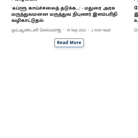
'ஃப்ளூ காய்ச்சலைத் தடுக்க...' - மதுரை அரசு
க
மருத்துவமனை மருத்துவ நிபுணர் இளம்பரிதி
இ
வழிகாட்டுதல்
உ
ஒய்.ஆண்டனி செல்வராஜ்
19 Sep 2022
2
min read
செ
Read More