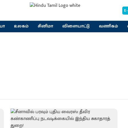
E
யா
உலகம்
சினிமா
விளையாட்டு
வணிகம்