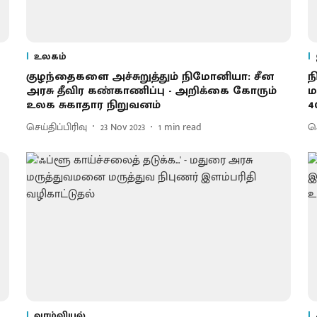
உலகம்
குழந்தைகளை அச்சுறுத்தும் நிமோனியா: சீன
ந
அரசு தீவிர கண்காணிப்பு - அறிக்கை கோரும்
ம
உலக சுகாதார நிறுவனம்
4
செய்திப்பிரிவு
23 Nov 2023
1
min read
செ
வாழ்வியல்