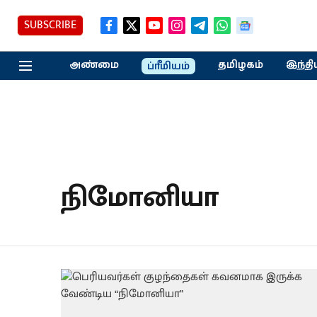
SUBSCRIBE
அண்மை
தமிழகம்
இந்தி
ப்ரீமியம்
நிமோனியா