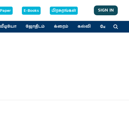
SIGN IN
-Paper
E-Books
பிரசுரங்கள்
மேலும்
வீடியோ
ஜோதிடம்
க்ரைம்
கல்வி