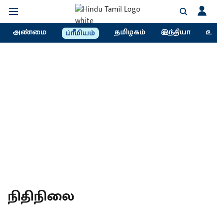
அண்மை
தமிழகம்
இந்தியா
உல
ப்ரீமியம்
நிதிநிலை