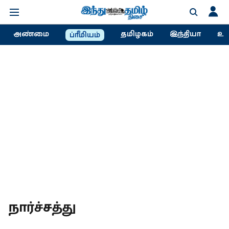
அண்மை
தமிழகம்
இந்தியா
உல
ப்ரீமியம்
நார்ச்சத்து