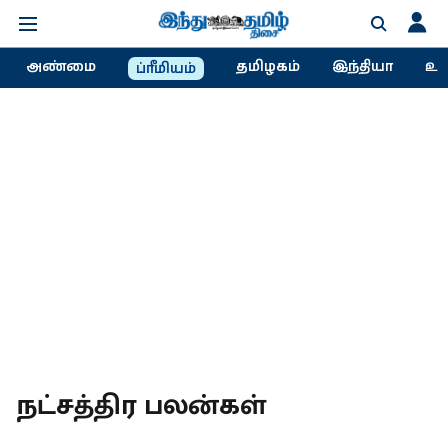
அண்மை
தமிழகம்
இந்தியா
உல
ப்ரீமியம்
நட்சத்திர பலன்கள்