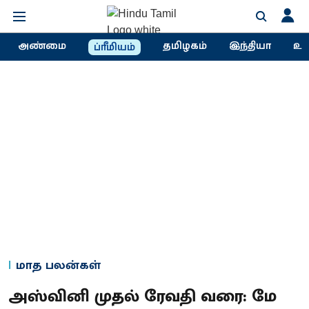
அண்மை
தமிழகம்
இந்தியா
உல
ப்ரீமியம்
மாத பலன்கள்
அஸ்வினி முதல் ரேவதி வரை: மே