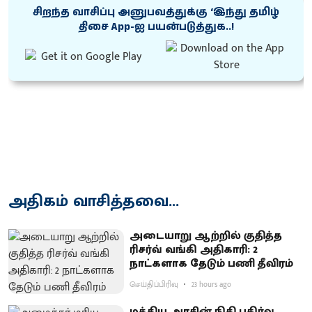
சிறந்த வாசிப்பு அனுபவத்துக்கு ‘இந்து தமிழ்
திசை App-ஐ பயன்படுத்துக..!
அதிகம் வாசித்தவை...
அடையாறு ஆற்றில் குதித்த
ரிசர்வ் வங்கி அதிகாரி: 2
நாட்களாக தேடும் பணி தீவிரம்
செய்திப்பிரிவு
23 hours ago
மத்திய அரசின் நிதி பகிர்வு