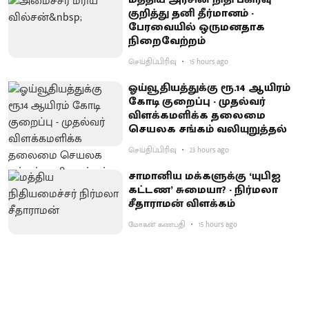
குறித்து தனி தீர்மானம் -
பேரவையில் ஒருமனதாக
நிறைவேற்றம்
செய்திப்பிரிவு
15 hours ago
ஓய்வூதியத்துக்கு ரூ.14 ஆயிரம்
கோடி குறைப்பு - முதல்வர்
விளக்கமளிக்க தலைமை
செயலக சங்கம் வலியுறுத்தல்
செய்திப்பிரிவு
23 hours ago
சாமானிய மக்களுக்கு ‘யுபிஐ
கட்டண’ சுமையா? - நிர்மலா
சீதாராமன் விளக்கம்
மோகன் கணபதி
15 hours ago