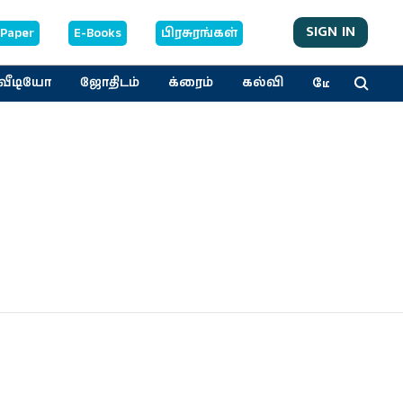
SIGN IN
-Paper
E-Books
பிரசுரங்கள்
மேலும்
வீடியோ
ஜோதிடம்
க்ரைம்
கல்வி