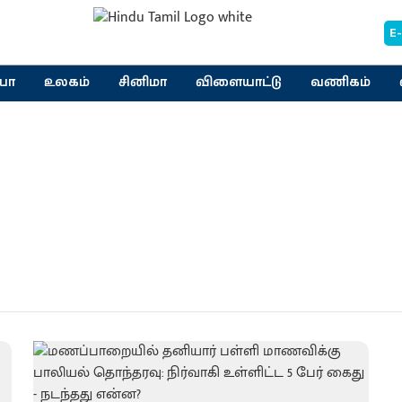
E
யா
உலகம்
சினிமா
விளையாட்டு
வணிகம்