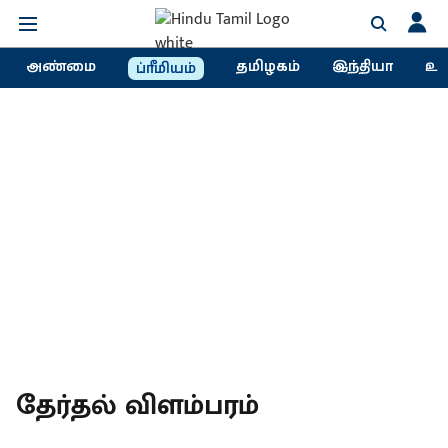
அண்மை
தமிழகம்
இந்தியா
உல
ப்ரீமியம்
தேர்தல் விளம்பரம்