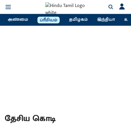
அண்மை
தமிழகம்
இந்தியா
உல
ப்ரீமியம்
தேசிய கொடி