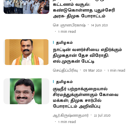
கட்டணம் வசூல்:
கண்டுகொள்ளாத புதுச்சேரி
அரசு- திமுக போராட்டம்
செ. ஞானபிரகாஷ்
14 Jun 2021
1
min read
தமிழகம்
நாட்டின் வளர்ச்சியை எதிர்க்கும்
திமுகதான் தேச விரோதி:
எல்.முருகன் பேட்டி
செய்திப்பிரிவு
09 Mar 2021
1
min read
தமிழகம்
குடிநீர் பற்றாக்குறையால்
சிரமத்துக்குள்ளாகும் கோவை
மக்கள்; திமுக சார்பில்
போராட்டம் அறிவிப்பு
ஆர்.கிருஷ்ணகுமார்
22 Jul 2020
1
min read