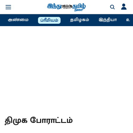
அண்மை
தமிழகம்
இந்தியா
உல
ப்ரீமியம்
திமுக போராட்டம்