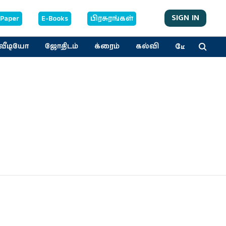
SIGN IN
-Paper
E-Books
பிரசுரங்கள்
மேலும்
வீடியோ
ஜோதிடம்
க்ரைம்
கல்வி