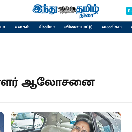
E
யா
உலகம்
சினிமா
விளையாட்டு
வணிகம்
ாளர் ஆலோசனை