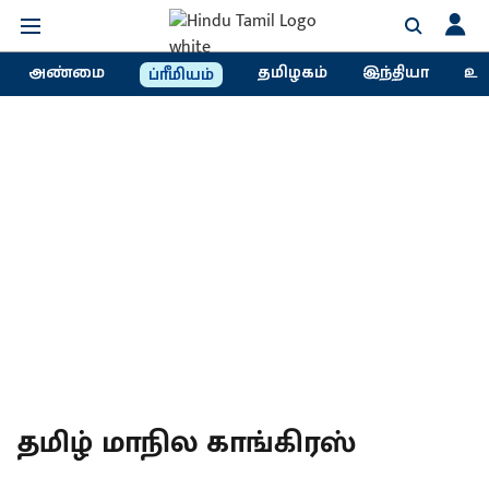
அண்மை
தமிழகம்
இந்தியா
உல
ப்ரீமியம்
தமிழ் மாநில காங்கிரஸ்