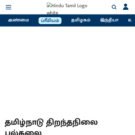
அண்மை
தமிழகம்
இந்தியா
உல
ப்ரீமியம்
தமிழ்நாடு திறந்தநிலை
பல்கலை