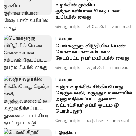
வழக்கின் முக்கிய
குற்றவாளியான ‘லேடி டான்’
உ.பி.யில் கைது
செய்திப்பிரிவு
26 Oct 2024
2
min read
க்ரைம்
பெங்களூரு விடுதியில் பெண்
கொலையான சம்பவம்:
தேடப்பட்ட நபர் ம.பி.,யில் கைது
செய்திப்பிரிவு
27 Jul 2024
1
min read
க்ரைம்
லஞ்ச வழக்கில் சிக்கியபோது
நெஞ்சு வலி; மருத்துவமனையில்
அனுமதிக்கப்பட்ட துணை
வட்டாட்சியர் தப்பி ஓட்டம் @
பெரம்பலூர்
செய்திப்பிரிவு
03 Jul 2024
1
min read
இந்தியா