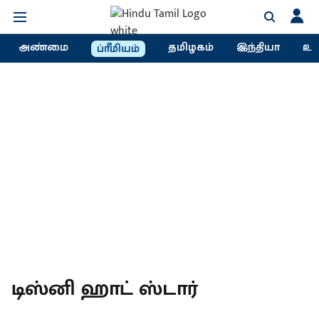
அண்மை
தமிழகம்
இந்தியா
உல
ப்ரீமியம்
டிஸ்னி ஹாட் ஸ்டார்