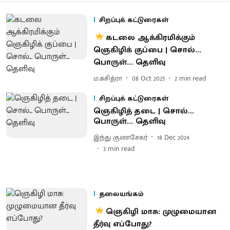
சிறப்புக் கட்டுரைகள்
கடலை ஆக்கிரமிக்கும்
ஞெகிழிக் குப்பை | சொல்...
பொருள்... தெளிவு
ம.சுசித்ரா
08 Oct 2025
2
min read
சிறப்புக் கட்டுரைகள்
ஞெகிழித் தடை | சொல்...
பொருள்... தெளிவு
இந்து குணசேகர்
18 Dec 2024
3
min read
தலையங்கம்
ஞெகிழி மாசு: முழுமையான
தீர்வு எப்போது?