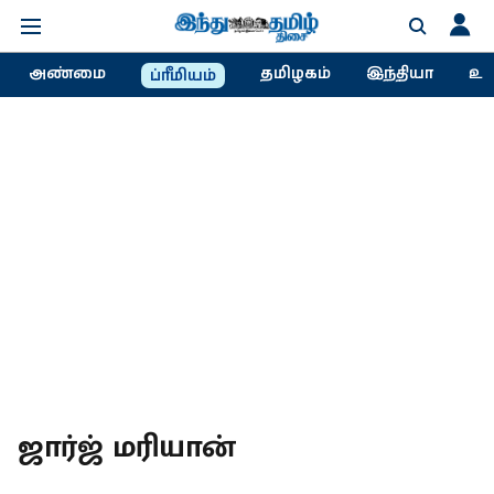
அண்மை
தமிழகம்
இந்தியா
உல
ப்ரீமியம்
ஜார்ஜ் மரியான்