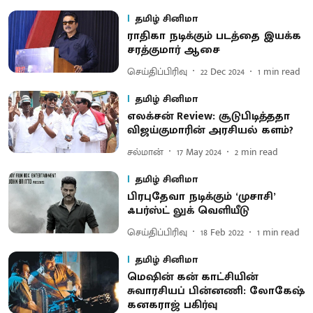
தமிழ் சினிமா
ராதிகா நடிக்கும் படத்தை இயக்க
சரத்குமார் ஆசை
செய்திப்பிரிவு
22 Dec 2024
1
min read
தமிழ் சினிமா
எலக்சன் Review: சூடுபிடித்ததா
விஜய்குமாரின் அரசியல் களம்?
சல்மான்
17 May 2024
2
min read
தமிழ் சினிமா
பிரபுதேவா நடிக்கும் ‘முசாசி’
ஃபர்ஸ்ட் லுக் வெளியீடு
செய்திப்பிரிவு
18 Feb 2022
1
min read
தமிழ் சினிமா
மெஷின் கன் காட்சியின்
சுவாரசியப் பின்னணி: லோகேஷ்
கனகராஜ் பகிர்வு