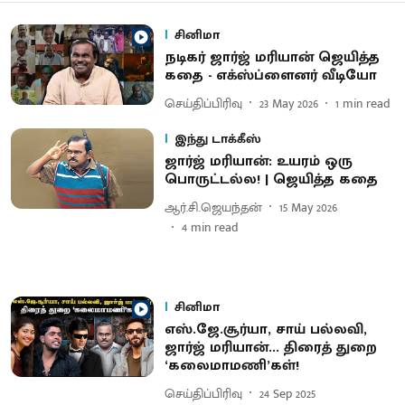
சினிமா
நடிகர் ஜார்ஜ் மரியான் ஜெயித்த
கதை - எக்ஸ்ப்ளைனர் வீடியோ
செய்திப்பிரிவு
23 May 2026
1
min read
இந்து டாக்கீஸ்
ஜார்ஜ் மரியான்: உயரம் ஒரு
பொருட்டல்ல! | ஜெயித்த கதை
ஆர்.சி.ஜெயந்தன்
15 May 2026
4
min read
சினிமா
எஸ்.ஜே.சூர்யா, சாய் பல்லவி,
ஜார்ஜ் மரியான்... திரைத் துறை
‘கலைமாமணி’கள்!
செய்திப்பிரிவு
24 Sep 2025